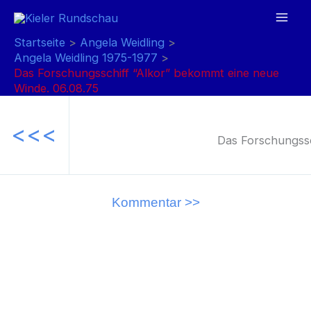
Zum
Inhalt
Mai
Startseite
Angela Weidling
springen
Angela Weidling 1975-1977
Men
Das Forschungsschiff “Alkor” bekommt eine neue
Winde. 06.08.75
<<<
Das Forschungssc
Kommentar >>