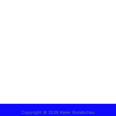
Copyright © 2026 Kieler Rundschau