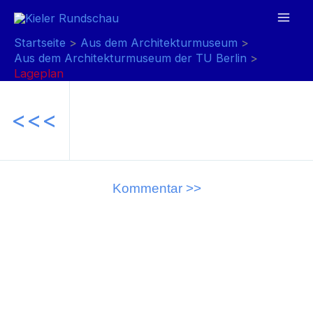
Zum
Inhalt
Mai
Startseite
Aus dem Architekturmuseum
springen
Aus dem Architekturmuseum der TU Berlin
Men
Lageplan
<<<
Kommentar >>