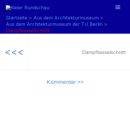
Zum
Inhalt
Mai
Startseite
Aus dem Architekturmuseum
springen
Aus dem Architekturmuseum der TU Berlin
Men
Dampfkesselschnitt
<<<
Dampfkesselschnitt
Kommentar >>